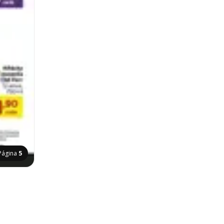
Página
5