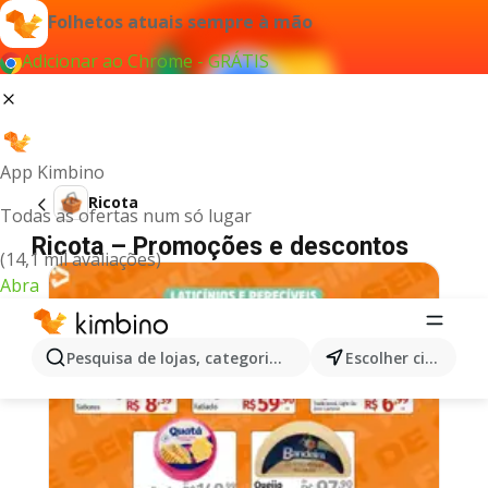
Folhetos atuais sempre à mão
Adicionar ao Chrome - GRÁTIS
App Kimbino
Ricota
Todas as ofertas num só lugar
Ricota – Promoções e descontos
(14,1 mil avaliações)
Abra
Pesquisa de lojas, categorias,produtos...
Escolher cidade