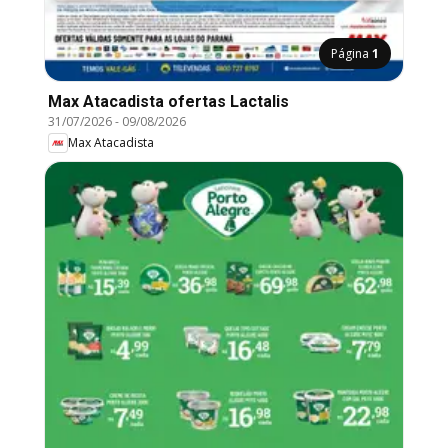
Página
1
Max Atacadista ofertas Lactalis
31/07/2026
-
09/08/2026
Max Atacadista