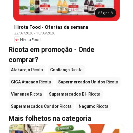
Página
3
Hirota Food - Ofertas da semana
22/07/2026
-
10/08/2026
Hirota Food
Ricota em promoção - Onde
comprar?
Atakarejo
Ricota
Confiança
Ricota
GIGA Atacado
Ricota
Supermercados Unidos
Ricota
Vianense
Ricota
Supermercados BH
Ricota
Supermercados Condor
Ricota
Nagumo
Ricota
Mais folhetos na categoria