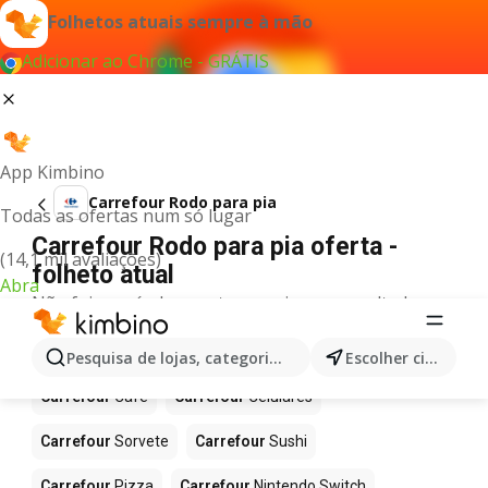
Folhetos atuais sempre à mão
Adicionar ao Chrome - GRÁTIS
App Kimbino
Carrefour Rodo para pia
Todas as ofertas num só lugar
Carrefour Rodo para pia oferta -
(14,1 mil avaliações)
folheto atual
Abra
Não foi possível encontrar quaisquer resultados
para este termo.
Mais produtos em Carrefour
Pesquisa de lojas, categorias,produtos...
Escolher cidade
Carrefour
Café
Carrefour
Celulares
Carrefour
Sorvete
Carrefour
Sushi
Carrefour
Pizza
Carrefour
Nintendo Switch