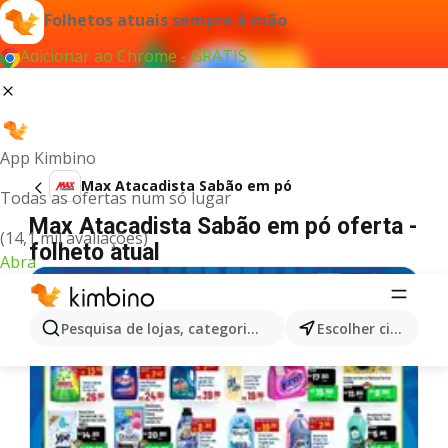
Folhetos atuais sempre à mão
Adicionar ao Chrome - GRÁTIS
App Kimbino
Max Atacadista Sabão em pó
Todas as ofertas num só lugar
Max Atacadista Sabão em pó oferta -
(14,1 mil avaliações)
folheto atual
Abra
Pesquisa de lojas, categorias,produtos...
Escolher cidade