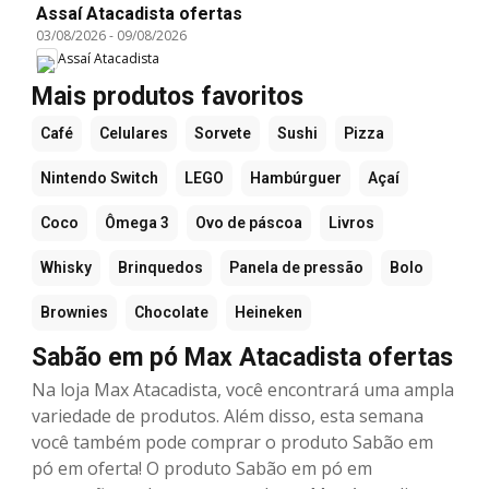
Assaí Atacadista ofertas
03/08/2026
-
09/08/2026
Assaí Atacadista
Mais produtos favoritos
Café
Celulares
Sorvete
Sushi
Pizza
Nintendo Switch
LEGO
Hambúrguer
Açaí
Coco
Ômega 3
Ovo de páscoa
Livros
Whisky
Brinquedos
Panela de pressão
Bolo
Brownies
Chocolate
Heineken
Sabão em pó Max Atacadista ofertas
Na loja Max Atacadista, você encontrará uma ampla
variedade de produtos. Além disso, esta semana
você também pode comprar o produto Sabão em
pó em oferta! O produto Sabão em pó em