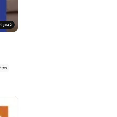
Página
2
itch