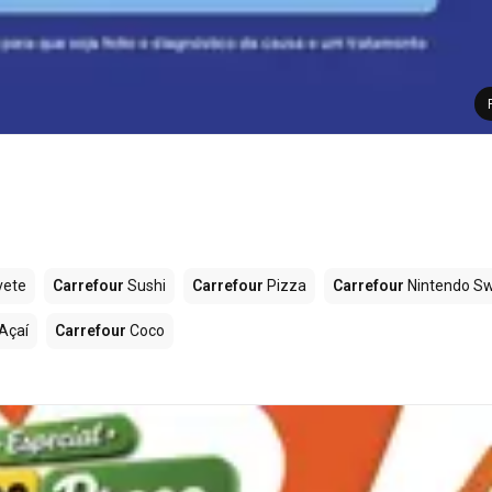
vete
Carrefour
Sushi
Carrefour
Pizza
Carrefour
Nintendo Sw
Açaí
Carrefour
Coco