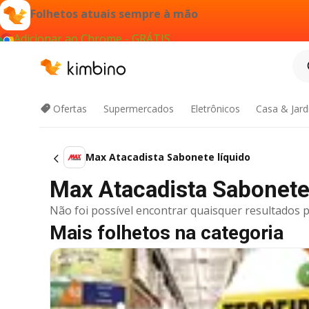
Folhetos atuais sempre à mão
Adicionar ao Chrome - GRÁTIS
Ofertas
Supermercados
Eletrônicos
Casa & Jar
Max Atacadista Sabonete líquido
Max Atacadista Sabonete l
Não foi possível encontrar quaisquer resultados p
Mais folhetos na categoria