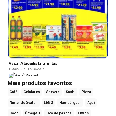
Assaí Atacadista ofertas
10/08/2026
-
16/08/2026
Assaí Atacadista
Mais produtos favoritos
Café
Celulares
Sorvete
Sushi
Pizza
Nintendo Switch
LEGO
Hambúrguer
Açaí
Coco
Ômega 3
Ovo de páscoa
Livros