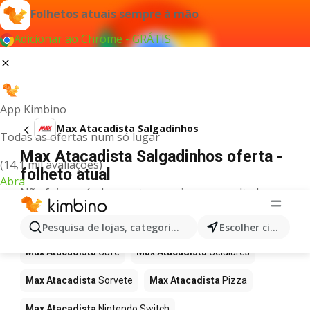
Folhetos atuais sempre à mão
Adicionar ao Chrome - GRÁTIS
App Kimbino
Max Atacadista Salgadinhos
Todas as ofertas num só lugar
Max Atacadista Salgadinhos oferta -
(14,1 mil avaliações)
folheto atual
Abra
Não foi possível encontrar quaisquer resultados
para este termo.
Mais produtos em Max Atacadista
Pesquisa de lojas, categorias,produtos...
Escolher cidade
Max Atacadista
Café
Max Atacadista
Celulares
Max Atacadista
Sorvete
Max Atacadista
Pizza
Max Atacadista
Nintendo Switch