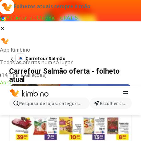
Folhetos atuais sempre à mão
Adicionar ao Chrome - GRÁTIS
App Kimbino
Carrefour Salmão
Todas as ofertas num só lugar
Carrefour Salmão oferta - folheto
(14,1 mil avaliações)
atual
Abra
DIA DOS PAIS 2026
Pesquisa de lojas, categorias,produtos...
Escolher cidade