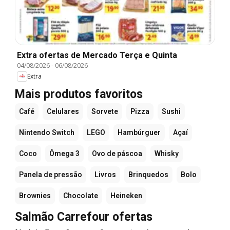
Extra ofertas de Mercado Terça e Quinta
04/08/2026
-
06/08/2026
Extra
Mais produtos favoritos
Café
Celulares
Sorvete
Pizza
Sushi
Nintendo Switch
LEGO
Hambúrguer
Açaí
Coco
Ômega 3
Ovo de páscoa
Whisky
Panela de pressão
Livros
Brinquedos
Bolo
Brownies
Chocolate
Heineken
Salmão Carrefour ofertas