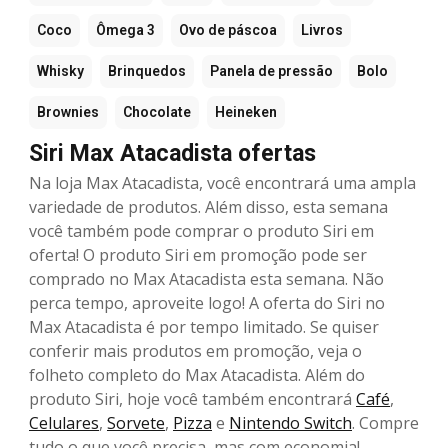
Coco
Ômega 3
Ovo de páscoa
Livros
Whisky
Brinquedos
Panela de pressão
Bolo
Brownies
Chocolate
Heineken
Siri Max Atacadista ofertas
Na loja Max Atacadista, você encontrará uma ampla
variedade de produtos. Além disso, esta semana
você também pode comprar o produto Siri em
oferta! O produto Siri em promoção pode ser
comprado no Max Atacadista esta semana. Não
perca tempo, aproveite logo! A oferta do Siri no
Max Atacadista é por tempo limitado. Se quiser
conferir mais produtos em promoção, veja o
folheto completo do Max Atacadista. Além do
produto Siri, hoje você também encontrará
Café
,
Celulares
,
Sorvete
,
Pizza
e
Nintendo Switch
. Compre
tudo o que você precisa, mas com economia!