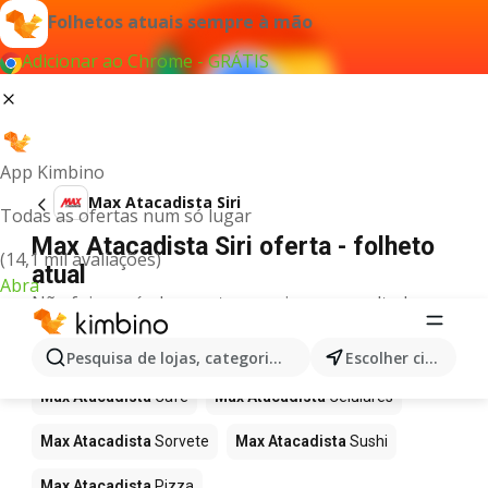
Folhetos atuais sempre à mão
Adicionar ao Chrome - GRÁTIS
App Kimbino
Max Atacadista Siri
Todas as ofertas num só lugar
Max Atacadista Siri oferta - folheto
(14,1 mil avaliações)
atual
Abra
Não foi possível encontrar quaisquer resultados
para este termo.
Mais produtos em Max Atacadista
Pesquisa de lojas, categorias,produtos...
Escolher cidade
Max Atacadista
Café
Max Atacadista
Celulares
Max Atacadista
Sorvete
Max Atacadista
Sushi
Max Atacadista
Pizza