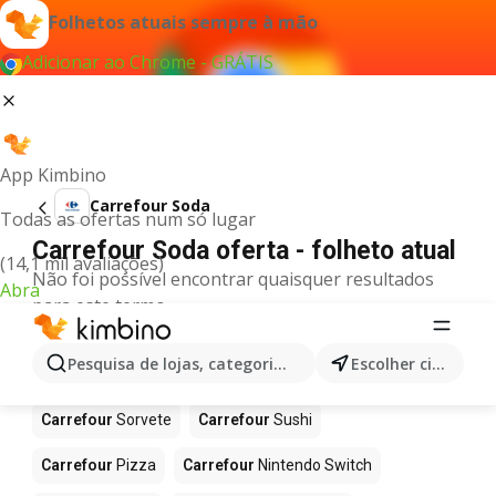
Folhetos atuais sempre à mão
Adicionar ao Chrome - GRÁTIS
App Kimbino
Carrefour Soda
Todas as ofertas num só lugar
Carrefour Soda oferta - folheto atual
(14,1 mil avaliações)
Não foi possível encontrar quaisquer resultados
Abra
para este termo.
Mais produtos em Carrefour
Pesquisa de lojas, categorias,produtos...
Escolher cidade
Carrefour
Café
Carrefour
Celulares
Carrefour
Sorvete
Carrefour
Sushi
Carrefour
Pizza
Carrefour
Nintendo Switch