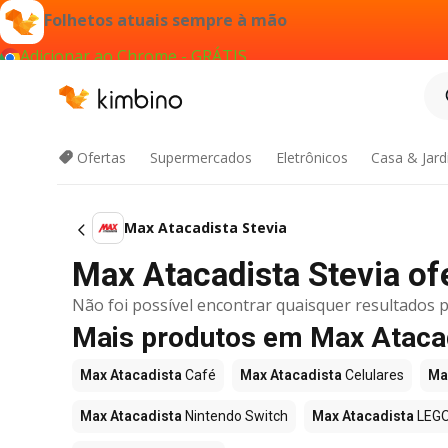
Folhetos atuais sempre à mão
Adicionar ao Chrome - GRÁTIS
Ofertas
Supermercados
Eletrônicos
Casa & Jar
Max Atacadista Stevia
Max Atacadista Stevia ofe
Não foi possível encontrar quaisquer resultados p
Mais produtos em Max Ataca
Max Atacadista
Café
Max Atacadista
Celulares
Ma
Max Atacadista
Nintendo Switch
Max Atacadista
LEG