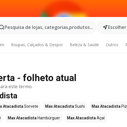
Pesquisa de lojas, categorias,produtos...
Escolher
dim
Roupas, Calçados & Despor
Beleza & Saúde
Outros
rta - folheto atual
ara este termo.
dista
x Atacadista
Sorvete
Max Atacadista
Sushi
Max Atacadista
Pi
O
Max Atacadista
Hambúrguer
Max Atacadista
Açaí