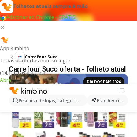
Folhetos atuais sempre à mão
Adicionar ao Chrome - GRÁTIS
App Kimbino
Carrefour Suco
Todas as ofertas num só lugar
Carrefour Suco oferta - folheto atual
(14,1 mil avaliações)
Abra
DIA DOS PAIS 2026
Pesquisa de lojas, categorias,produtos...
Escolher cidade