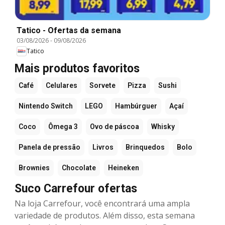
Tatico - Ofertas da semana
03/08/2026
-
09/08/2026
Tatico
Mais produtos favoritos
Café
Celulares
Sorvete
Pizza
Sushi
Nintendo Switch
LEGO
Hambúrguer
Açaí
Coco
Ômega 3
Ovo de páscoa
Whisky
Panela de pressão
Livros
Brinquedos
Bolo
Brownies
Chocolate
Heineken
Suco Carrefour ofertas
Na loja Carrefour, você encontrará uma ampla
variedade de produtos. Além disso, esta semana