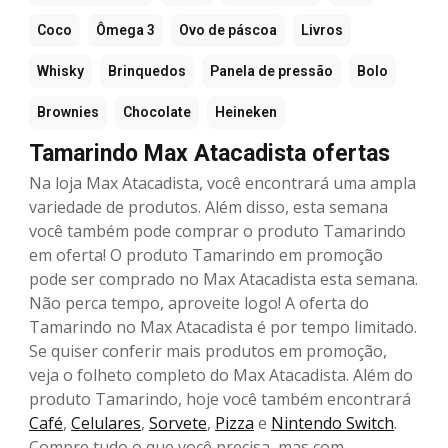
Coco
Ômega 3
Ovo de páscoa
Livros
Whisky
Brinquedos
Panela de pressão
Bolo
Brownies
Chocolate
Heineken
Tamarindo Max Atacadista ofertas
Na loja Max Atacadista, você encontrará uma ampla
variedade de produtos. Além disso, esta semana
você também pode comprar o produto Tamarindo
em oferta! O produto Tamarindo em promoção
pode ser comprado no Max Atacadista esta semana.
Não perca tempo, aproveite logo! A oferta do
Tamarindo no Max Atacadista é por tempo limitado.
Se quiser conferir mais produtos em promoção,
veja o folheto completo do Max Atacadista. Além do
produto Tamarindo, hoje você também encontrará
Café
,
Celulares
,
Sorvete
,
Pizza
e
Nintendo Switch
.
Compre tudo o que você precisa, mas com