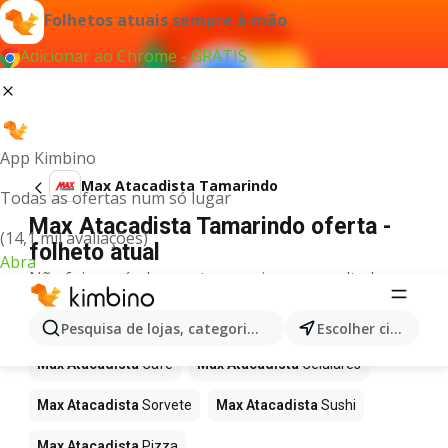
Folhetos atuais sempre à mão
Adicionar ao Chrome - GRÁTIS
App Kimbino
Max Atacadista Tamarindo
Todas as ofertas num só lugar
Max Atacadista Tamarindo oferta -
(14,1 mil avaliações)
folheto atual
Abra
Não foi possível encontrar quaisquer resultados
para este termo.
Mais produtos em Max Atacadista
Pesquisa de lojas, categorias,produtos...
Escolher cidade
Max Atacadista
Café
Max Atacadista
Celulares
Max Atacadista
Sorvete
Max Atacadista
Sushi
Max Atacadista
Pizza