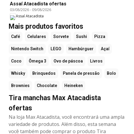
Assaí Atacadista ofertas
03/08/2026
-
09/08/2026
Assaí Atacadista
Mais produtos favoritos
Café
Celulares
Sorvete
Sushi
Pizza
Nintendo Switch
LEGO
Hambúrguer
Açaí
Coco
Ômega 3
Ovo de páscoa
Livros
Whisky
Brinquedos
Panela de pressão
Bolo
Brownies
Chocolate
Heineken
Tira manchas Max Atacadista
ofertas
Na loja Max Atacadista, você encontrará uma ampla
variedade de produtos. Além disso, esta semana
você também pode comprar o produto Tira