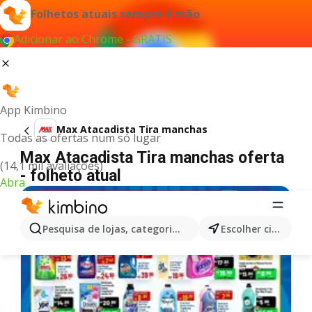
Folhetos atuais sempre à mão
Adicionar ao Chrome - GRÁTIS
App Kimbino
Max Atacadista Tira manchas
Todas as ofertas num só lugar
Max Atacadista Tira manchas oferta
(14,1 mil avaliações)
- folheto atual
Abra
Pesquisa de lojas, categorias,produtos...
Escolher cidade