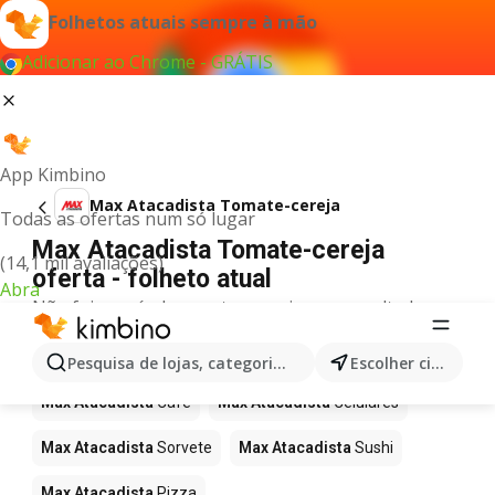
Folhetos atuais sempre à mão
Adicionar ao Chrome - GRÁTIS
App Kimbino
Max Atacadista Tomate-cereja
Todas as ofertas num só lugar
Max Atacadista Tomate-cereja
(14,1 mil avaliações)
oferta - folheto atual
Abra
Não foi possível encontrar quaisquer resultados
para este termo.
Mais produtos em Max Atacadista
Pesquisa de lojas, categorias,produtos...
Escolher cidade
Max Atacadista
Café
Max Atacadista
Celulares
Max Atacadista
Sorvete
Max Atacadista
Sushi
Max Atacadista
Pizza