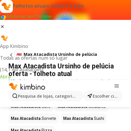
Folhetos atuais sempre à mão
Adicionar ao Chrome - GRÁTIS
App Kimbino
Max Atacadista Ursinho de pelúcia
Todas as ofertas num só lugar
Max Atacadista Ursinho de pelúcia
(14,1 mil avaliações)
oferta - folheto atual
Abra
Não foi possível encontrar quaisquer resultados
para este termo.
Mais produtos em Max Atacadista
Pesquisa de lojas, categorias,produtos...
Escolher cidade
Max Atacadista
Café
Max Atacadista
Celulares
Max Atacadista
Sorvete
Max Atacadista
Sushi
Max Atacadista
Pizza