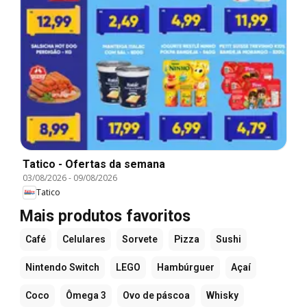
Tatico - Ofertas da semana
03/08/2026
-
09/08/2026
Tatico
Mais produtos favoritos
Café
Celulares
Sorvete
Pizza
Sushi
Nintendo Switch
LEGO
Hambúrguer
Açaí
Coco
Ômega 3
Ovo de páscoa
Whisky