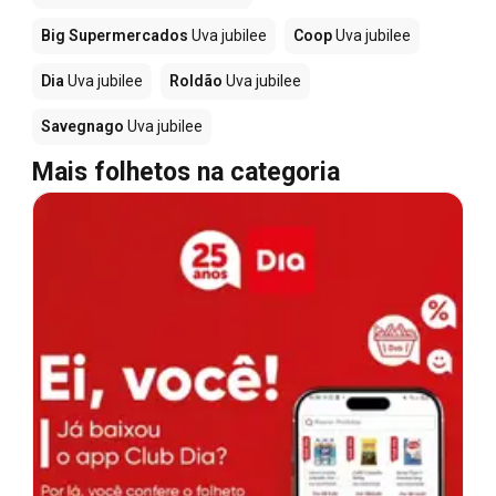
Big Supermercados
Uva jubilee
Coop
Uva jubilee
Dia
Uva jubilee
Roldão
Uva jubilee
Savegnago
Uva jubilee
Mais folhetos na categoria