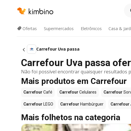
Ofertas
Supermercados
Eletrônicos
Casa & Jar
Carrefour Uva passa
Carrefour Uva passa ofert
Não foi possível encontrar quaisquer resultados p
Mais produtos em Carrefour
Carrefour
Café
Carrefour
Celulares
Carrefour
Sor
Carrefour
LEGO
Carrefour
Hambúrguer
Carrefour
Mais folhetos na categoria