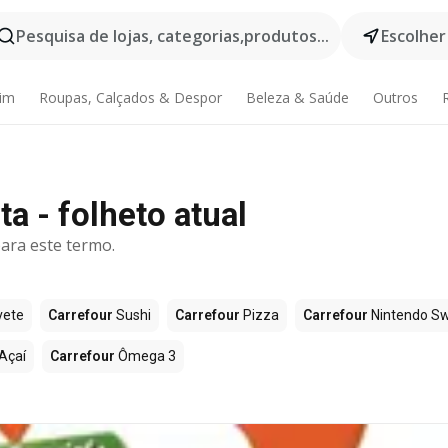
Pesquisa de lojas, categorias,produtos...
Escolher
dim
Roupas, Calçados & Despor
Beleza & Saúde
Outros
a - folheto atual
ara este termo.
vete
Carrefour
Sushi
Carrefour
Pizza
Carrefour
Nintendo Sw
Açaí
Carrefour
Ômega 3