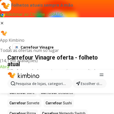
Folhetos atuais sempre à mão
Adicionar ao Chrome - GRÁTIS
App Kimbino
Carrefour Vinagre
Todas as ofertas num só lugar
Carrefour Vinagre oferta - folheto
(14,1 mil avaliações)
atual
Abra
Não foi possível encontrar quaisquer resultados
para este termo.
Mais produtos em Carrefour
Pesquisa de lojas, categorias,produtos...
Escolher cidade
Carrefour
Café
Carrefour
Celulares
Carrefour
Sorvete
Carrefour
Sushi
Carrefour
Pizza
Carrefour
Nintendo Switch