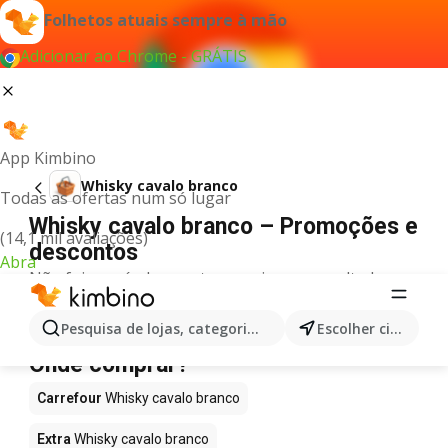
Folhetos atuais sempre à mão
Adicionar ao Chrome - GRÁTIS
App Kimbino
Whisky cavalo branco
Todas as ofertas num só lugar
Whisky cavalo branco – Promoções e
(14,1 mil avaliações)
descontos
Abra
Não foi possível encontrar quaisquer resultados
para este termo.
Whisky cavalo branco em promoção -
Pesquisa de lojas, categorias,produtos...
Escolher cidade
Onde comprar?
Carrefour
Whisky cavalo branco
Extra
Whisky cavalo branco