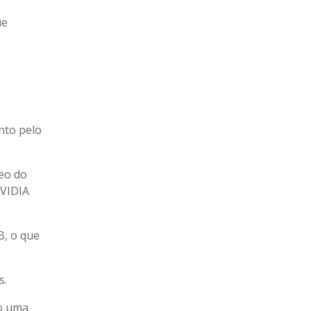
ue
nto pelo
deo do
NVIDIA
B, o que
s.
do uma