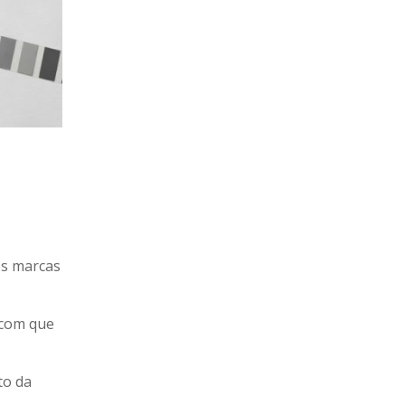
s
es marcas
 com que
to da