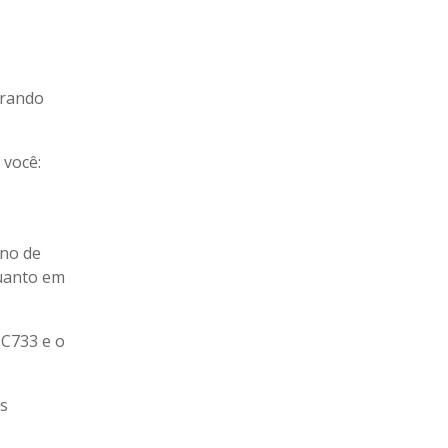
erando
 você:
ano de
quanto em
 C733 e o
as