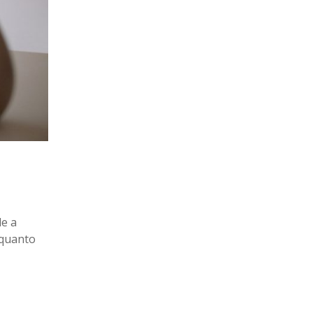
e a
 quanto