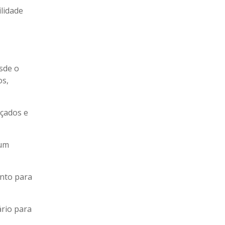
lidade
sde o
os,
nçados e
 um
anto para
rio para