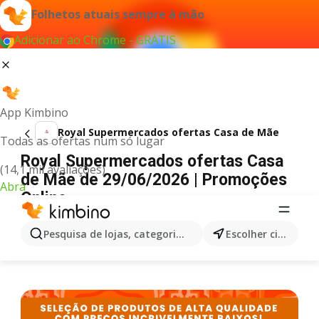
Folhetos atuais sempre à mão
Adicionar ao Chrome - GRÁTIS
App Kimbino
Royal Supermercados ofertas Casa de Mãe
Todas as ofertas num só lugar
Royal Supermercados ofertas Casa
(14,1 mil avaliações)
de Mãe de 29/06/2026 | Promoções
Abra
Online
PUBLICIDADE
Pesquisa de lojas, categorias,produtos...
Escolher cidade