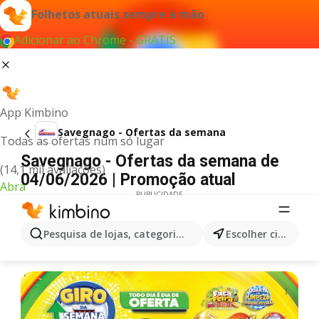
Folhetos atuais sempre à mão
Adicionar ao Chrome - GRÁTIS
App Kimbino
Savegnago - Ofertas da semana
Todas as ofertas num só lugar
Savegnago - Ofertas da semana de
(14,1 mil avaliações)
04/06/2026 | Promoção atual
Abra
PUBLICIDADE
Pesquisa de lojas, categorias,produtos...
Escolher cidade