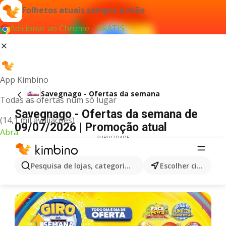
Folhetos atuais sempre à mão
Adicionar ao Chrome - GRÁTIS
App Kimbino
Savegnago - Ofertas da semana
Todas as ofertas num só lugar
Savegnago - Ofertas da semana de
(14,1 mil avaliações)
09/07/2026 | Promoção atual
Abra
PUBLICIDADE
Pesquisa de lojas, categorias,produtos...
Escolher cidade