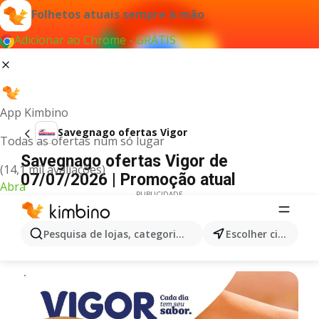
Folhetos atuais sempre à mão
Adicionar ao Chrome - GRÁTIS
App Kimbino
Savegnago ofertas Vigor
Todas as ofertas num só lugar
Savegnago ofertas Vigor de
(14,1 mil avaliações)
07/07/2026 | Promoção atual
Abra
PUBLICIDADE
Pesquisa de lojas, categorias,produtos...
Escolher cidade