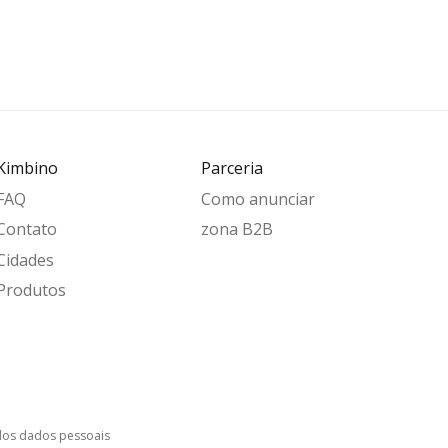
Kimbino
Parceria
FAQ
Como anunciar
Contato
zona B2B
Cidades
Produtos
dos dados pessoais