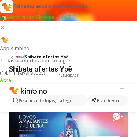
Folhetos atuais sempre à mão
Adicionar ao Chrome - GRÁTIS
App Kimbino
Shibata ofertas Ypê
Todas as ofertas num só lugar
Shibata ofertas Ypê
(14,1 mil avaliações)
PUBLICIDADE
Abra
Pesquisa de lojas, categorias,produtos...
Escolher cidade