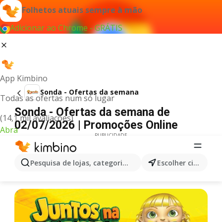
Folhetos atuais sempre à mão
Adicionar ao Chrome - GRÁTIS
App Kimbino
Sonda - Ofertas da semana
Todas as ofertas num só lugar
Sonda - Ofertas da semana de
(14,1 mil avaliações)
02/07/2026 | Promoções Online
Abra
PUBLICIDADE
Pesquisa de lojas, categorias,produtos...
Escolher cidade