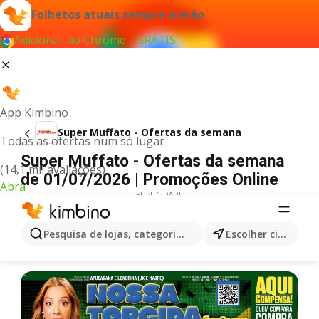
Folhetos atuais sempre à mão
Adicionar ao Chrome - GRÁTIS
App Kimbino
Super Muffato - Ofertas da semana
Todas as ofertas num só lugar
Super Muffato - Ofertas da semana
(14,1 mil avaliações)
de 01/07/2026 | Promoções Online
Abra
PUBLICIDADE
Pesquisa de lojas, categorias,produtos...
Escolher cidade