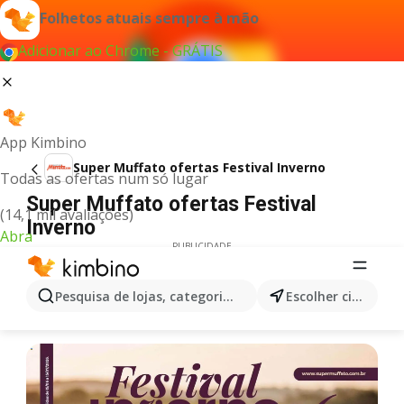
Folhetos atuais sempre à mão
Adicionar ao Chrome - GRÁTIS
App Kimbino
Super Muffato ofertas Festival Inverno
Todas as ofertas num só lugar
Super Muffato ofertas Festival
(14,1 mil avaliações)
Inverno
Abra
PUBLICIDADE
Pesquisa de lojas, categorias,produtos...
Escolher cidade