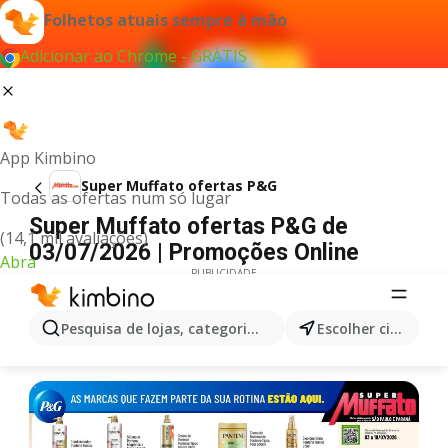
Folhetos atuais sempre à mão
Adicionar ao Chrome - GRÁTIS
App Kimbino
Super Muffato ofertas P&G
Todas as ofertas num só lugar
Super Muffato ofertas P&G de
(14,1 mil avaliações)
03/07/2026 | Promoções Online
Abra
PUBLICIDADE
Pesquisa de lojas, categorias,produtos...
Escolher cidade