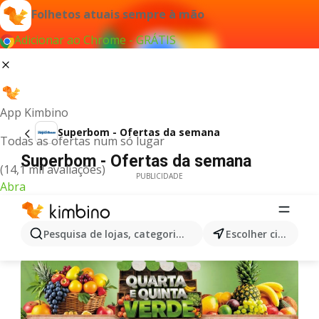
Folhetos atuais sempre à mão
Adicionar ao Chrome - GRÁTIS
App Kimbino
Superbom - Ofertas da semana
Todas as ofertas num só lugar
Superbom - Ofertas da semana
(14,1 mil avaliações)
PUBLICIDADE
Abra
Pesquisa de lojas, categorias,produtos...
Escolher cidade