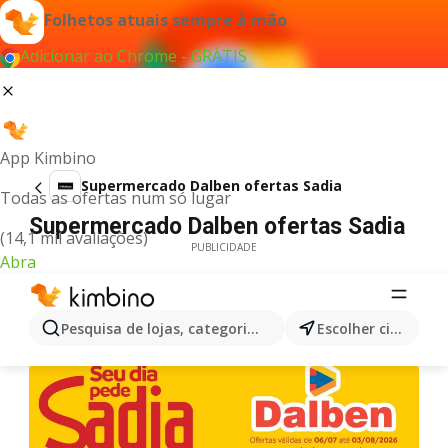
Folhetos atuais sempre à mão
Adicionar ao Chrome - GRÁTIS
App Kimbino
Supermercado Dalben ofertas Sadia
Todas as ofertas num só lugar
Supermercado Dalben ofertas Sadia
(14,1 mil avaliações)
PUBLICIDADE
Abra
Pesquisa de lojas, categorias,produtos...
Escolher cidade