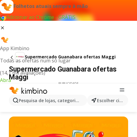
Folhetos atuais sempre à mão
Adicionar ao Chrome - GRÁTIS
App Kimbino
Supermercado Guanabara ofertas Maggi
Todas as ofertas num só lugar
Supermercado Guanabara ofertas
(14,1 mil avaliações)
Maggi
Abra
PUBLICIDADE
Pesquisa de lojas, categorias,produtos...
Escolher cidade