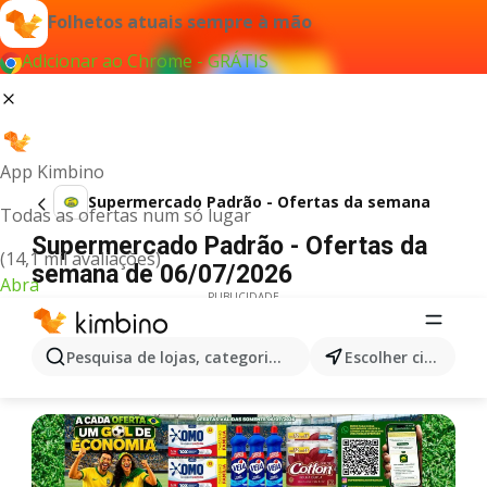
Folhetos atuais sempre à mão
Adicionar ao Chrome - GRÁTIS
App Kimbino
Supermercado Padrão - Ofertas da semana
Todas as ofertas num só lugar
Supermercado Padrão - Ofertas da
(14,1 mil avaliações)
semana de 06/07/2026
Abra
PUBLICIDADE
Pesquisa de lojas, categorias,produtos...
Escolher cidade