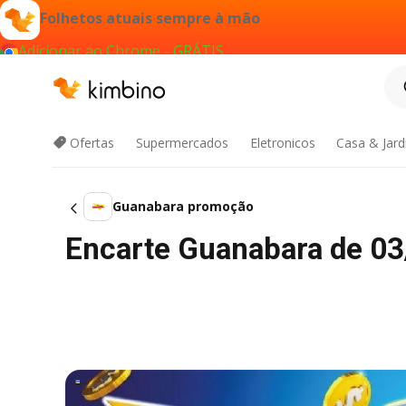
Folhetos atuais sempre à mão
Adicionar ao Chrome - GRÁTIS
Ofertas
Supermercados
Eletronicos
Casa & Jar
Guanabara promoção
Encarte Guanabara de 03