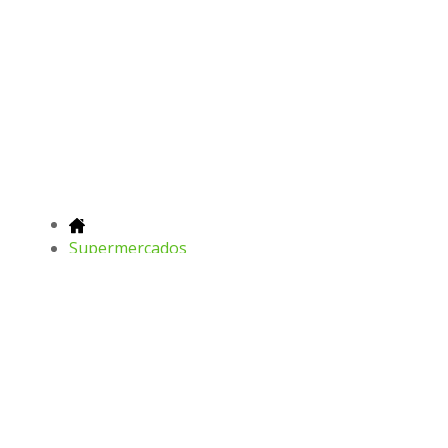
Supermercados
Supermercados Guanabara
Guanabara promoção
Os últimos folhetos, ofertas e
promoções