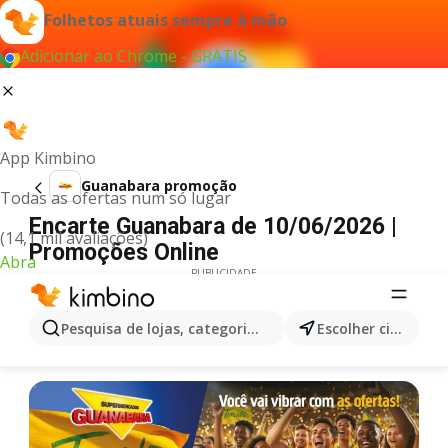
Folhetos atuais sempre à mão
Adicionar ao Chrome - GRÁTIS
App Kimbino
Guanabara promoção
Todas as ofertas num só lugar
Encarte Guanabara de 10/06/2026 |
(14,1 mil avaliações)
Promoções Online
Abra
PUBLICIDADE
Pesquisa de lojas, categorias,produtos...
Escolher cidade