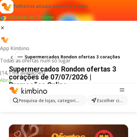
Folhetos atuais sempre à mão
Adicionar ao Chrome - GRÁTIS
App Kimbino
Supermercados Rondon ofertas 3 corações
Todas as ofertas num só lugar
Supermercados Rondon ofertas 3
(14,1 mil avaliações)
corações de 07/07/2026 |
Abra
Promoções Online
PUBLICIDADE
Pesquisa de lojas, categorias,produtos...
Escolher cidade