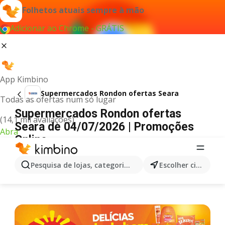
Folhetos atuais sempre à mão
Adicionar ao Chrome - GRÁTIS
App Kimbino
Supermercados Rondon ofertas Seara
Todas as ofertas num só lugar
Supermercados Rondon ofertas
(14,1 mil avaliações)
Seara de 04/07/2026 | Promoções
Abra
Online
PUBLICIDADE
Pesquisa de lojas, categorias,produtos...
Escolher cidade