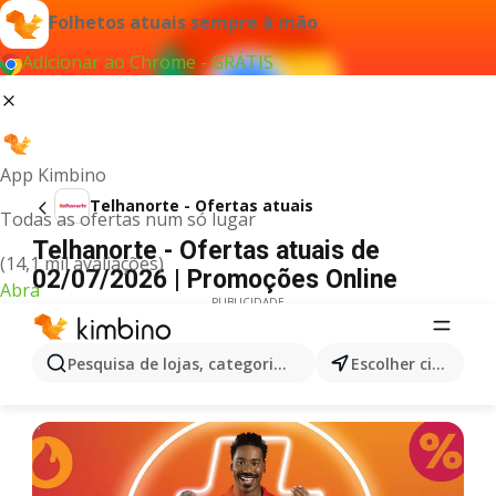
Folhetos atuais sempre à mão
Adicionar ao Chrome - GRÁTIS
App Kimbino
Telhanorte - Ofertas atuais
Todas as ofertas num só lugar
Telhanorte - Ofertas atuais de
(14,1 mil avaliações)
02/07/2026 | Promoções Online
Abra
PUBLICIDADE
Pesquisa de lojas, categorias,produtos...
Escolher cidade