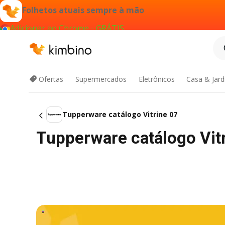
Folhetos atuais sempre à mão
Adicionar ao Chrome - GRÁTIS
Ofertas
Supermercados
Eletrônicos
Casa & Jar
Tupperware catálogo Vitrine 07
Tupperware catálogo Vit