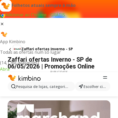
Folhetos atuais sempre à mão
Adicionar ao Chrome - GRÁTIS
App Kimbino
Zaffari ofertas Inverno - SP
Todas as ofertas num só lugar
Zaffari ofertas Inverno - SP de
(14,1 mil avaliações)
06/05/2026 | Promoções Online
Abra
PUBLICIDADE
Pesquisa de lojas, categorias,produtos...
Escolher cidade