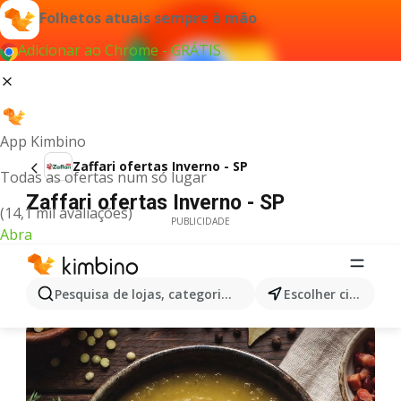
Folhetos atuais sempre à mão
Adicionar ao Chrome - GRÁTIS
App Kimbino
Zaffari ofertas Inverno - SP
Todas as ofertas num só lugar
Zaffari ofertas Inverno - SP
(14,1 mil avaliações)
PUBLICIDADE
Abra
Pesquisa de lojas, categorias,produtos...
Escolher cidade