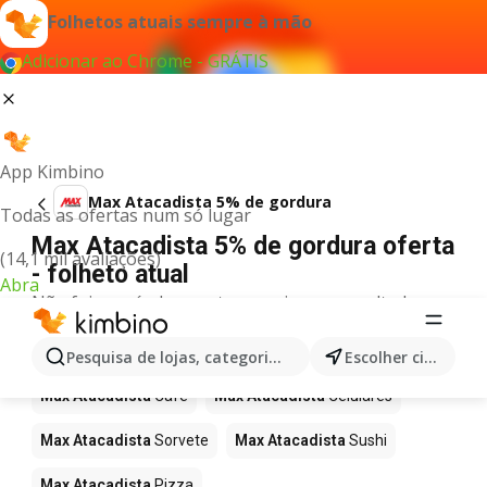
Folhetos atuais sempre à mão
Adicionar ao Chrome - GRÁTIS
App Kimbino
Max Atacadista 5% de gordura
Todas as ofertas num só lugar
Max Atacadista 5% de gordura oferta
(14,1 mil avaliações)
- folheto atual
Abra
Não foi possível encontrar quaisquer resultados
para este termo.
Mais produtos em Max Atacadista
Pesquisa de lojas, categorias,produtos...
Escolher cidade
Max Atacadista
Café
Max Atacadista
Celulares
Max Atacadista
Sorvete
Max Atacadista
Sushi
Max Atacadista
Pizza