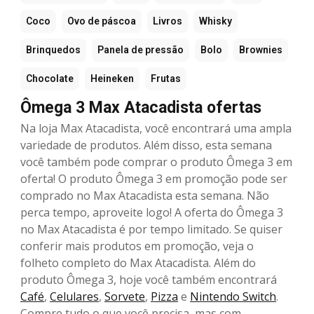
Coco
Ovo de páscoa
Livros
Whisky
Brinquedos
Panela de pressão
Bolo
Brownies
Chocolate
Heineken
Frutas
Ômega 3 Max Atacadista ofertas
Na loja Max Atacadista, você encontrará uma ampla
variedade de produtos. Além disso, esta semana
você também pode comprar o produto Ômega 3 em
oferta! O produto Ômega 3 em promoção pode ser
comprado no Max Atacadista esta semana. Não
perca tempo, aproveite logo! A oferta do Ômega 3
no Max Atacadista é por tempo limitado. Se quiser
conferir mais produtos em promoção, veja o
folheto completo do Max Atacadista. Além do
produto Ômega 3, hoje você também encontrará
Café
,
Celulares
,
Sorvete
,
Pizza
e
Nintendo Switch
.
Compre tudo o que você precisa, mas com