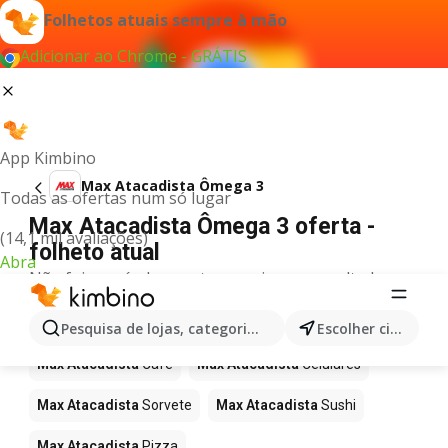
Folhetos atuais sempre à mão
Adicionar ao Chrome - GRÁTIS
App Kimbino
Max Atacadista Ômega 3
Todas as ofertas num só lugar
Max Atacadista Ômega 3 oferta -
(14,1 mil avaliações)
folheto atual
Abra
Não foi possível encontrar quaisquer resultados
para este termo.
Mais produtos em Max Atacadista
Pesquisa de lojas, categorias,produtos...
Escolher cidade
Max Atacadista
Café
Max Atacadista
Celulares
Max Atacadista
Sorvete
Max Atacadista
Sushi
Max Atacadista
Pizza