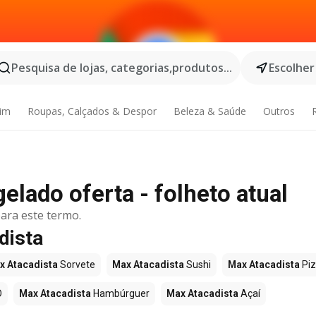
Pesquisa de lojas, categorias,produtos...
Escolher
dim
Roupas, Calçados & Despor
Beleza & Saúde
Outros
elado oferta - folheto atual
ara este termo.
dista
x Atacadista
Sorvete
Max Atacadista
Sushi
Max Atacadista
Pi
O
Max Atacadista
Hambúrguer
Max Atacadista
Açaí