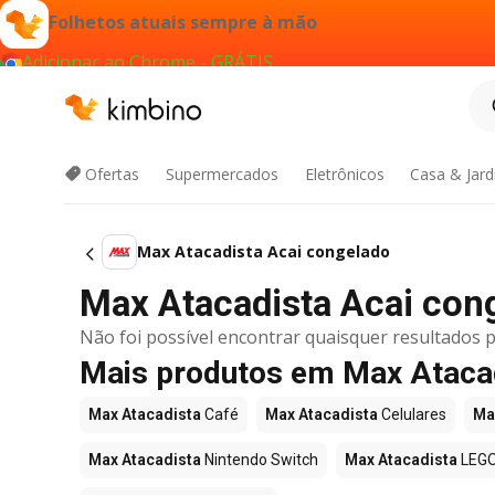
Folhetos atuais sempre à mão
Adicionar ao Chrome - GRÁTIS
Ofertas
Supermercados
Eletrônicos
Casa & Jar
Max Atacadista Acai congelado
Max Atacadista Acai cong
Não foi possível encontrar quaisquer resultados p
Mais produtos em Max Ataca
Max Atacadista
Café
Max Atacadista
Celulares
Ma
Max Atacadista
Nintendo Switch
Max Atacadista
LEG