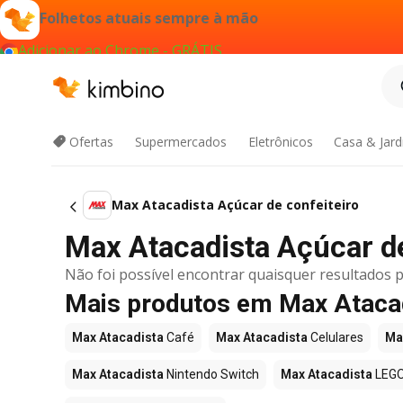
Folhetos atuais sempre à mão
Adicionar ao Chrome - GRÁTIS
Ofertas
Supermercados
Eletrônicos
Casa & Jar
Max Atacadista Açúcar de confeiteiro
Max Atacadista Açúcar de 
Não foi possível encontrar quaisquer resultados p
Mais produtos em Max Ataca
Max Atacadista
Café
Max Atacadista
Celulares
Ma
Max Atacadista
Nintendo Switch
Max Atacadista
LEG