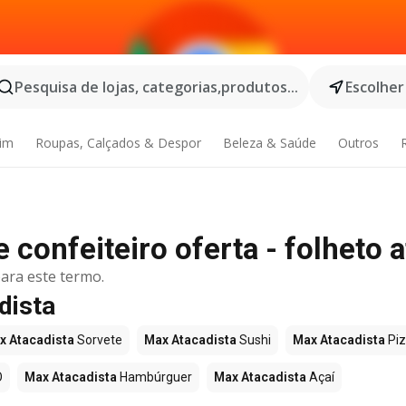
Pesquisa de lojas, categorias,produtos...
Escolher
dim
Roupas, Calçados & Despor
Beleza & Saúde
Outros
confeiteiro oferta - folheto a
ara este termo.
dista
x Atacadista
Sorvete
Max Atacadista
Sushi
Max Atacadista
Pi
O
Max Atacadista
Hambúrguer
Max Atacadista
Açaí