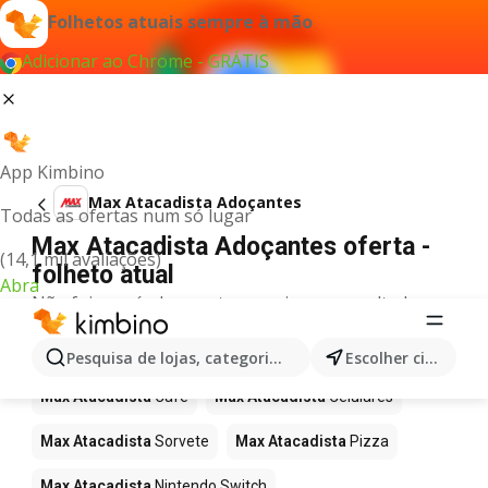
Folhetos atuais sempre à mão
Adicionar ao Chrome - GRÁTIS
App Kimbino
Max Atacadista Adoçantes
Todas as ofertas num só lugar
Max Atacadista Adoçantes oferta -
(14,1 mil avaliações)
folheto atual
Abra
Não foi possível encontrar quaisquer resultados
para este termo.
Mais produtos em Max Atacadista
Pesquisa de lojas, categorias,produtos...
Escolher cidade
Max Atacadista
Café
Max Atacadista
Celulares
Max Atacadista
Sorvete
Max Atacadista
Pizza
Max Atacadista
Nintendo Switch