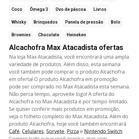
Coco
Ômega 3
Ovo de páscoa
Livros
Whisky
Brinquedos
Panela de pressão
Bolo
Brownies
Chocolate
Heineken
Alcachofra Max Atacadista ofertas
Na loja Max Atacadista, você encontrará uma ampla
variedade de produtos. Além disso, esta semana
você também pode comprar o produto Alcachofra
em oferta! O produto Alcachofra em promoção
pode ser comprado no Max Atacadista esta semana.
Não perca tempo, aproveite logo! A oferta do
Alcachofra no Max Atacadista é por tempo limitado.
Se quiser conferir mais produtos em promoção,
veja o folheto completo do Max Atacadista. Além do
produto Alcachofra, hoje você também encontrará
Café
,
Celulares
,
Sorvete
,
Pizza
e
Nintendo Switch
.
Compre tudo o que você precisa, mas com