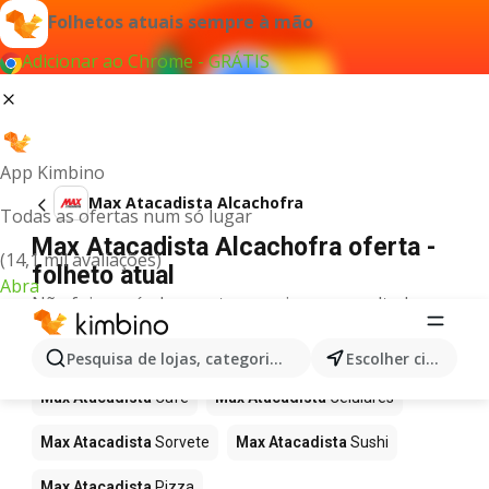
Folhetos atuais sempre à mão
Adicionar ao Chrome - GRÁTIS
App Kimbino
Max Atacadista Alcachofra
Todas as ofertas num só lugar
Max Atacadista Alcachofra oferta -
(14,1 mil avaliações)
folheto atual
Abra
Não foi possível encontrar quaisquer resultados
para este termo.
Mais produtos em Max Atacadista
Pesquisa de lojas, categorias,produtos...
Escolher cidade
Max Atacadista
Café
Max Atacadista
Celulares
Max Atacadista
Sorvete
Max Atacadista
Sushi
Max Atacadista
Pizza